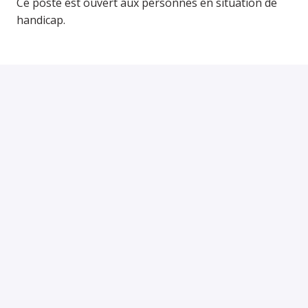
Ce poste est ouvert aux personnes en situation de
handicap.
Rémunération
Selon expérience.
Postuler
ou
Postuler avec Indeed