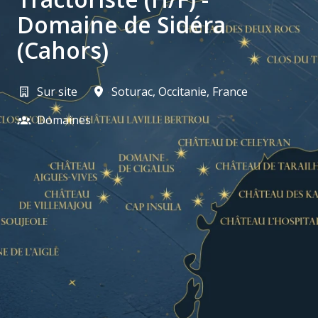
Domaine de Sidéra
(Cahors)
Sur site
Soturac
,
Occitanie
,
France
Domaines