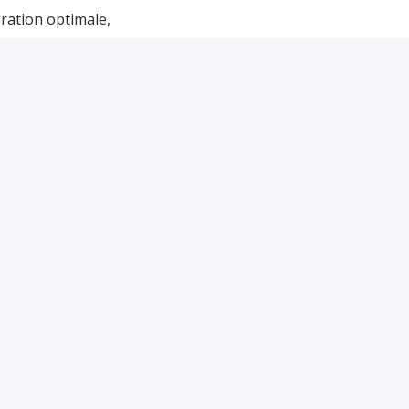
ration optimale,
 équipe passionnée et engagée dans l’excellence du
nt prestigieux, participer à des événements
clients, rejoignez-nous pour la saison 2026 au