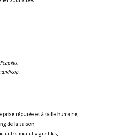
elier souhaitée,
.
dicapées.
 handicap.
prise réputée et à taille humaine,
g de la saison,
ue entre mer et vignobles,