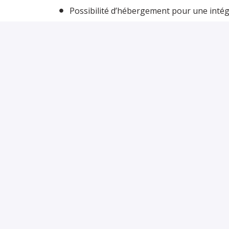
Possibilité d’hébergement pour une intég
L’opportunité de travailler au sein d’une
service.
Si vous souhaitez évoluer dans un environneme
renommés et offrir un séjour mémorable à nos 
Château L’Hospitalet
.