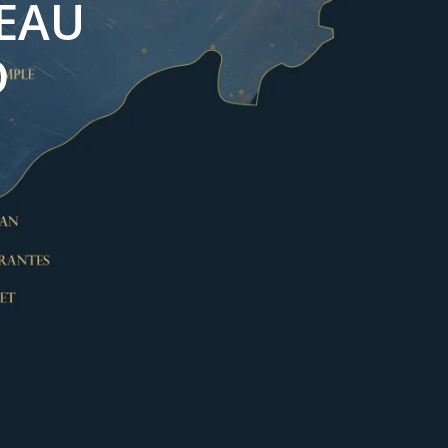
TEAU
D